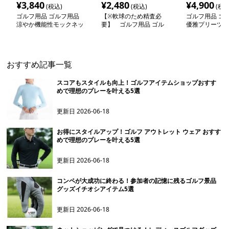
¥
3,840
¥
2,480
¥
4,900
(税込)
(税込)
(税込
ゴルフ用品 ゴルフ用品
【※軟球のため精査必
ゴルフ用品 ゴ
涼やか機能性モックネッ
要】 ゴルフ用品 ゴル
優雅プリーツゴ
クシャツ
フ用品 極飛距離プロフ
ート
ェッショナルボール
おすすめ記事一覧
スコアもスタイルも向上！ゴルフアイテムショップおすす
めで理想のプレーを叶える5選
更新日
2026-06-18
お得にスタイルアップ！ゴルフ アウトレット ウェア おすす
めで理想のプレーを叶える5選
更新日
2026-06-18
コンペが大成功に終わる！参加者の記憶に残るゴルフ景品
グッズイチオシアイテム5選
更新日
2026-06-18