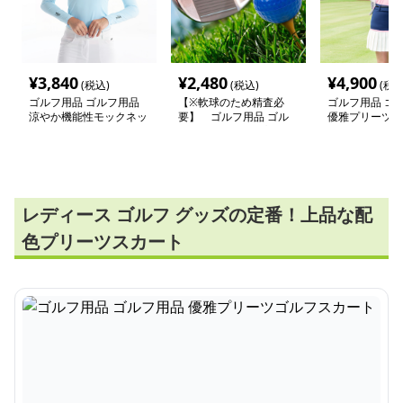
¥
3,840
¥
2,480
¥
4,900
(税込)
(税込)
(税込
ゴルフ用品 ゴルフ用品
【※軟球のため精査必
ゴルフ用品 ゴ
涼やか機能性モックネッ
要】 ゴルフ用品 ゴル
優雅プリーツゴ
クシャツ
フ用品 極飛距離プロフ
ート
ェッショナルボール
レディース ゴルフ グッズの定番！上品な配
色プリーツスカート