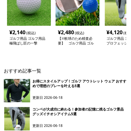
¥
2,140
¥
2,480
¥
4,120
(税込)
(税込)
(税込
ゴルフ用品 ゴルフ用品
【※軟球のため精査必
ゴルフ用品 ゴ
極飛ばし匠の一撃
要】 ゴルフ用品 ゴル
プロフェッショ
フ用品 極飛距離プロフ
ップグローブ
ェッショナルボール
おすすめ記事一覧
お得にスタイルアップ！ゴルフ アウトレット ウェア おすす
めで理想のプレーを叶える5選
更新日
2026-06-18
コンペが大成功に終わる！参加者の記憶に残るゴルフ景品
グッズイチオシアイテム5選
更新日
2026-06-18