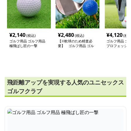
¥
2,140
¥
2,480
¥
4,120
(税込)
(税込)
(税込
ゴルフ用品 ゴルフ用品
【※軟球のため精査必
ゴルフ用品 ゴ
極飛ばし匠の一撃
要】 ゴルフ用品 ゴル
プロフェッショ
フ用品 極飛距離プロフ
ップグローブ
ェッショナルボール
飛距離アップを実現する人気のユニセックス
ゴルフクラブ