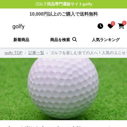
ゴルフ用品
専門通販サイト
golfy
10,000
円以上のご購入で送料無料
0
0
新着商品
商品を検索
人気ランキング
golfy TOP
›
記事一覧
›
ゴルフを楽しむ全ての人へ！人気のユニセ