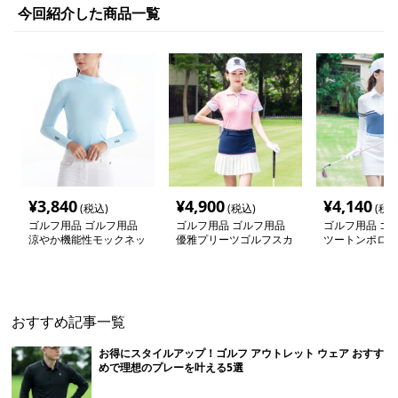
今回紹介した商品一覧
¥
3,840
¥
4,900
¥
4,140
(税込)
(税込)
(税込
ゴルフ用品 ゴルフ用品
ゴルフ用品 ゴルフ用品
ゴルフ用品 ゴ
涼やか機能性モックネッ
優雅プリーツゴルフスカ
ツートンポロシ
クシャツ
ート
カートセット
おすすめ記事一覧
お得にスタイルアップ！ゴルフ アウトレット ウェア おすす
めで理想のプレーを叶える5選