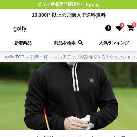
ゴルフ用品
専門通販サイト
golfy
10,000
円以上のご購入で送料無料
0
0
新着商品
商品を検索
人気ランキング
golfy TOP
›
記事一覧
›
スコアアップが期待できる！ウェブショッ