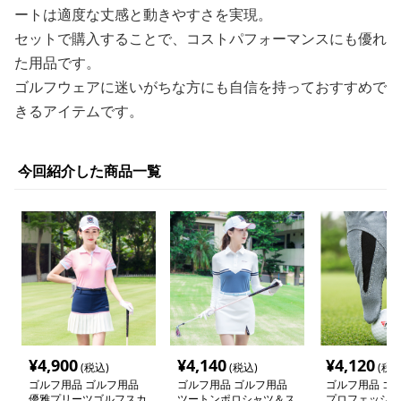
ートは適度な丈感と動きやすさを実現。
セットで購入することで、コストパフォーマンスにも優れ
た用品です。
ゴルフウェアに迷いがちな方にも自信を持っておすすめで
きるアイテムです。
今回紹介した商品一覧
¥
4,900
¥
4,140
¥
4,120
(税込)
(税込)
(税込
ゴルフ用品 ゴルフ用品
ゴルフ用品 ゴルフ用品
ゴルフ用品 ゴ
優雅プリーツゴルフスカ
ツートンポロシャツ＆ス
プロフェッショ