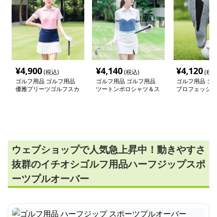
¥
4,900
¥
4,140
¥
4,120
(税込)
(税込)
(税込
ゴルフ用品 ゴルフ用品
ゴルフ用品 ゴルフ用品
ゴルフ用品 ゴ
優雅プリーツゴルフスカ
ツートンポロシャツ＆ス
プロフェッショ
ート
カートセット
ップグローブ
ウェブショップで人気急上昇中！動きやすさ
抜群のイチオシゴルフ用品ハーフジップスポ
ーツプルオーバー